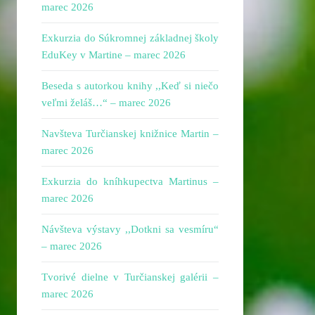
marec 2026
Exkurzia do Súkromnej základnej školy
EduKey v Martine – marec 2026
Beseda s autorkou knihy ,,Keď si niečo
veľmi želáš…“ – marec 2026
Navšteva Turčianskej knižnice Martin –
marec 2026
Exkurzia do kníhkupectva Martinus –
marec 2026
Návšteva výstavy ,,Dotkni sa vesmíru“
– marec 2026
Tvorivé dielne v Turčianskej galérii –
marec 2026