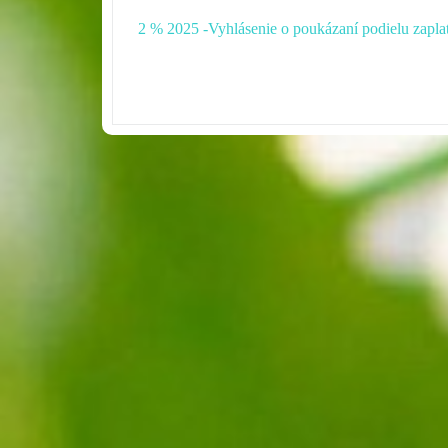
2 % 2025 -Vyhlásenie o poukázaní podielu zaplat