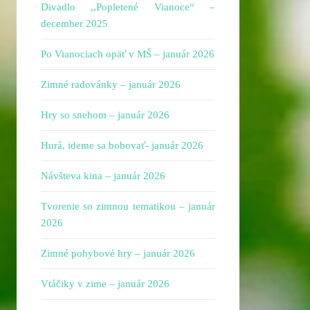
Divadlo ,,Popletené Vianoce“ –
december 2025
Po Vianociach opäť v MŠ – január 2026
Zimné radovánky – január 2026
Hry so snehom – január 2026
Hurá, ideme sa bobovať- január 2026
Návšteva kina – január 2026
Tvorenie so zimnou tematikou – január
2026
Zimné pohybové hry – január 2026
Vtáčiky v zime – január 2026