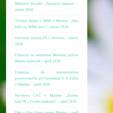
Bábkové divadlo ,,Zázračná baterka“ –
marec 2026
Tvorivé dielne v MSD v Martine ,,Ako
bolo na Veľkú noc“ – marec 2026
Otvorená hodina ZŠ J. Krónera – marec
2026
Exkurzia na oddelenie Mestskej polície
Martin-Ľadoveň – apríl 2026
Exkurzia do astronomickej
pozorovateľne pri Gymnáziu V. P. Tótha
v Martine – apríl 2026
Návšteva CVČ v Martine ,,Zumba
kids“& ,,Tvorba makarás“ – apríl 2026
Deti a žiaci čistia mesto Martin – apríl