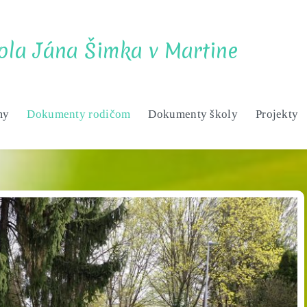
ola Jána Šimka v Martine
my
Dokumenty rodičom
Dokumenty školy
Projekty