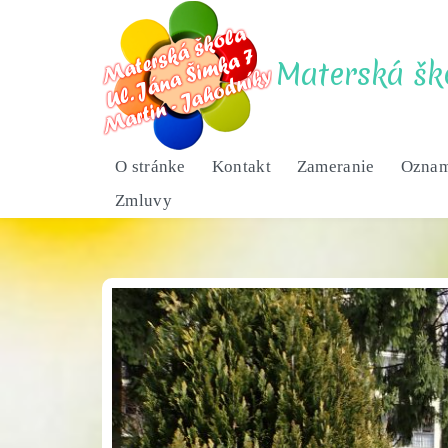
Skip
to
content
Materská šk
O stránke
Kontakt
Zameranie
Ozna
Zmluvy