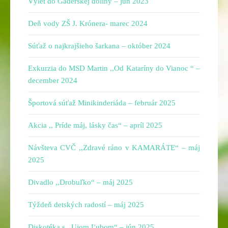
Výlet do Gaderskej doliny – jún 2023
Deň vody ZŠ J. Krónera- marec 2024
Súťaž o najkrajšieho šarkana – október 2024
Exkurzia do MSD Martin ,,Od Kataríny do Vianoc “ –
december 2024
Športová súťaž Minikinderiáda – február 2025
Akcia ,, Príde máj, lásky čas“ – apríl 2025
Návšteva CVČ ,,Zdravé ráno v KAMARÁTE“ – máj
2025
Divadlo ,,Drobuľko“ – máj 2025
Týždeň detských radostí – máj 2025
Diskotéka s ,,Ujom Ľubom“ – jún 2025