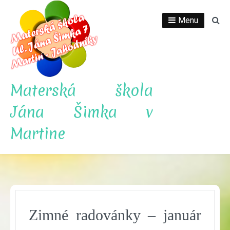
Skip
to
Menu
Se
content
Materská škola
Jána Šimka v
Martine
Zimné radovánky – január