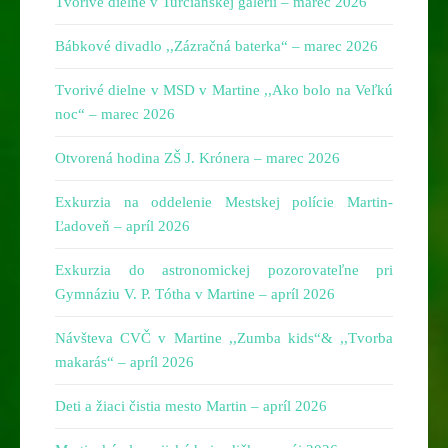
Tvorivé dielne v Turčianskej galérii – marec 2026
Bábkové divadlo ,,Zázračná baterka“ – marec 2026
Tvorivé dielne v MSD v Martine ,,Ako bolo na Veľkú
noc“ – marec 2026
Otvorená hodina ZŠ J. Krónera – marec 2026
Exkurzia na oddelenie Mestskej polície Martin-
Ľadoveň – apríl 2026
Exkurzia do astronomickej pozorovateľne pri
Gymnáziu V. P. Tótha v Martine – apríl 2026
Návšteva CVČ v Martine ,,Zumba kids“& ,,Tvorba
makarás“ – apríl 2026
Deti a žiaci čistia mesto Martin – apríl 2026