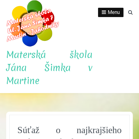
Skip
to
Menu
Se
content
Materská škola
Jána Šimka v
Martine
Súťaž o najkrajšieho