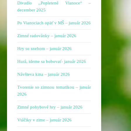
Divadlo ,,Popletené Vianoce“ –
december 2025
Po Vianociach opäť v MŠ – január 2026
Zimné radovánky – január 2026
Hry so snehom – január 2026
Hurá, ideme sa bobovať- január 2026
Návšteva kina – január 2026
Tvorenie so zimnou tematikou – január
2026
Zimné pohybové hry – január 2026
Vtáčiky v zime – január 2026