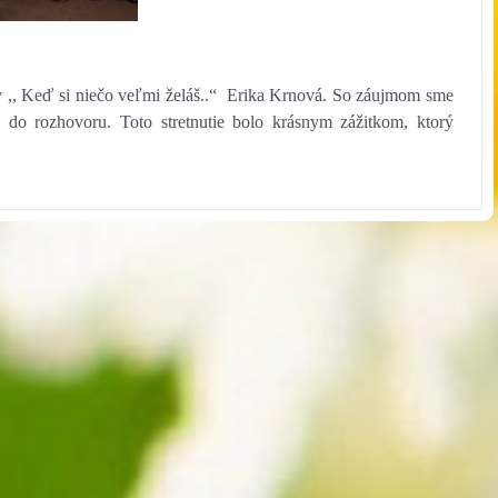
y ,, Keď si niečo veľmi želáš..“ Erika Krnová. So záujmom sme
i do rozhovoru. Toto stretnutie bolo krásnym zážitkom, ktorý