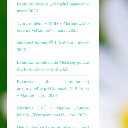
Bábkové divadlo ,,Zázračná baterka“ –
marec 2026
Tvorivé dielne v MSD v Martine ,,Ako
bolo na Veľkú noc“ – marec 2026
Otvorená hodina ZŠ J. Krónera – marec
2026
Exkurzia na oddelenie Mestskej polície
Martin-Ľadoveň – apríl 2026
Exkurzia do astronomickej
pozorovateľne pri Gymnáziu V. P. Tótha
v Martine – apríl 2026
Návšteva CVČ v Martine ,,Zumba
kids“& ,,Tvorba makarás“ – apríl 2026
Deti a žiaci čistia mesto Martin – apríl