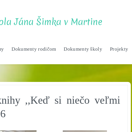
ola Jána Šimka v Martine
my
Dokumenty rodičom
Dokumenty školy
Projekty
knihy ,,Keď si niečo veľmi
26