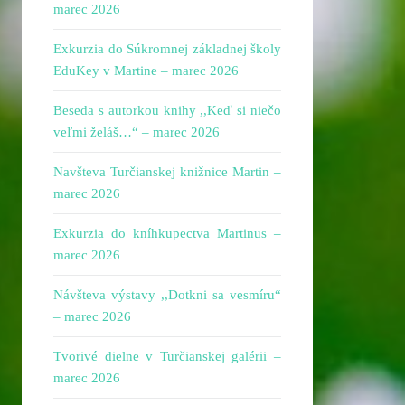
marec 2026
Exkurzia do Súkromnej základnej školy
EduKey v Martine – marec 2026
Beseda s autorkou knihy ,,Keď si niečo
veľmi želáš…“ – marec 2026
Navšteva Turčianskej knižnice Martin –
marec 2026
Exkurzia do kníhkupectva Martinus –
marec 2026
Návšteva výstavy ,,Dotkni sa vesmíru“
– marec 2026
Tvorivé dielne v Turčianskej galérii –
marec 2026