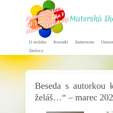
Skip
to
content
Materská šk
O stránke
Kontakt
Zameranie
Ozna
Zmluvy
Beseda s autorkou 
želáš…“ – marec 20